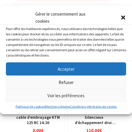
Catégories :
Kit déco
,
KTM
Gérer le consentement aux
cookies
Pour offrir les meilleures expériences, nous utilisons des technologies telles que
les cookies pour stocker et/ou accéder aux informations des appareils. Le fait de
consentir à ces technologies nous permettra de traiter des données telles que le
comportement de navigation ou les ID uniques sur ce site. Le fait de ne pas
PRODUITS SIMILAIRES
consentir ou de retirer son consentement peut avoir un effet négatif sur certaines
caractéristiques et fonctions.
Accepter
Refuser
Voir les préférences
Politique de cookies
Mentions légales
Conditions générales de ventes
cable d’embrayage KTM
Silencieux
125 RC 14-20
d’échappement droit
KTM 640 Duke 96-05
8.00
€
110.00
€